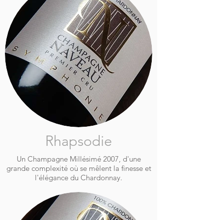
Rhapsodie
Un Champagne Millésimé 2007, d'une
grande complexité où se mêlent la finesse et
l'élégance du Chardonnay.