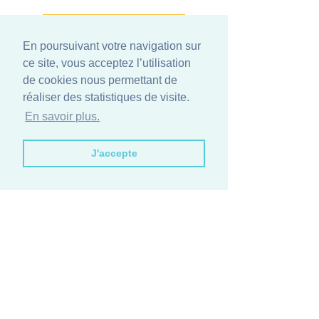
Zur Kasse
En poursuivant votre navigation sur
ce site, vous acceptez l’utilisation
Weiter Shoppen
de cookies nous permettant de
réaliser des statistiques de visite.
CO2-neutraler Versand 🍃
En savoir plus.
J'accepte
UNSERE CUVÉES
KONTAKT
HOCHZEIT
VERTRIEBSPARTNER