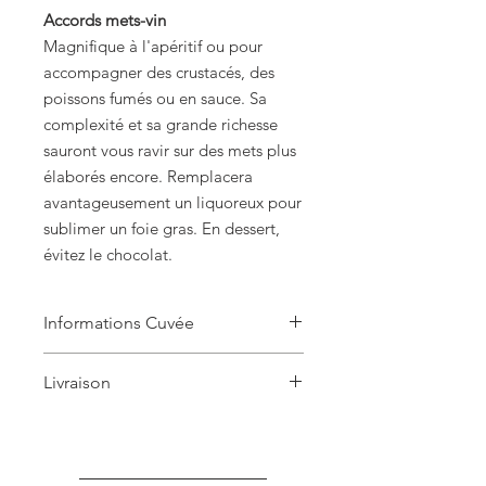
Accords mets-vin
Magnifique à l'apéritif ou pour
accompagner des crustacés, des
poissons fumés ou en sauce. Sa
complexité et sa grande richesse
sauront vous ravir sur des mets plus
élaborés encore. Remplacera
avantageusement un liquoreux pour
sublimer un foie gras. En dessert,
évitez le chocolat.
Informations Cuvée
RHAPSODIE Blanc de Blancs Brut 1er
Livraison
Cru 2015
100% Chardonnay
🎁 LIVRAISON OFFERTE À PARTIR DE
Vieillissement: 72 mois minimum
6 BOUTEILLES (en France
Dosage: 8g/L
Métropolitaine.)