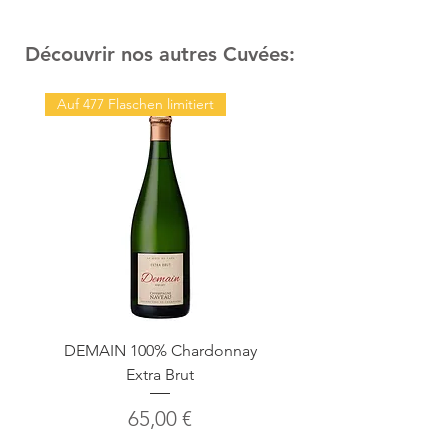
🍃 Livraison neutre en CO2
Découvrir nos autres Cuvées:
Auf 477 Flaschen limitiert
DEMAIN 100% Chardonnay
HARMONIE Brut 1er
Extra Brut
Preis
65,00 €