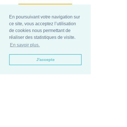
Take the Test
En poursuivant votre navigation sur
ce site, vous acceptez l’utilisation
de cookies nous permettant de
OUR CUVÉES
réaliser des statistiques de visite.
En savoir plus.
CONTACT US
J'accepte
WEDDING
BECOME PARTNER
GET A CERTIFICATE
VACATION HOUSE
Terms & Conditions